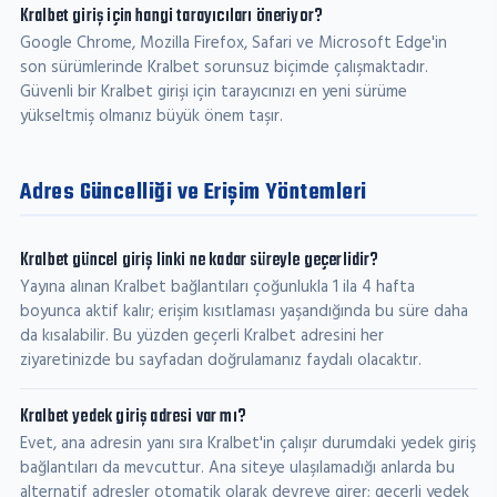
Kralbet giriş için hangi tarayıcıları öneriyor?
Google Chrome, Mozilla Firefox, Safari ve Microsoft Edge'in
son sürümlerinde Kralbet sorunsuz biçimde çalışmaktadır.
Güvenli bir Kralbet girişi için tarayıcınızı en yeni sürüme
yükseltmiş olmanız büyük önem taşır.
Adres Güncelliği ve Erişim Yöntemleri
Kralbet güncel giriş linki ne kadar süreyle geçerlidir?
Yayına alınan Kralbet bağlantıları çoğunlukla 1 ila 4 hafta
boyunca aktif kalır; erişim kısıtlaması yaşandığında bu süre daha
da kısalabilir. Bu yüzden geçerli Kralbet adresini her
ziyaretinizde bu sayfadan doğrulamanız faydalı olacaktır.
Kralbet yedek giriş adresi var mı?
Evet, ana adresin yanı sıra Kralbet'in çalışır durumdaki yedek giriş
bağlantıları da mevcuttur. Ana siteye ulaşılamadığı anlarda bu
alternatif adresler otomatik olarak devreye girer; geçerli yedek