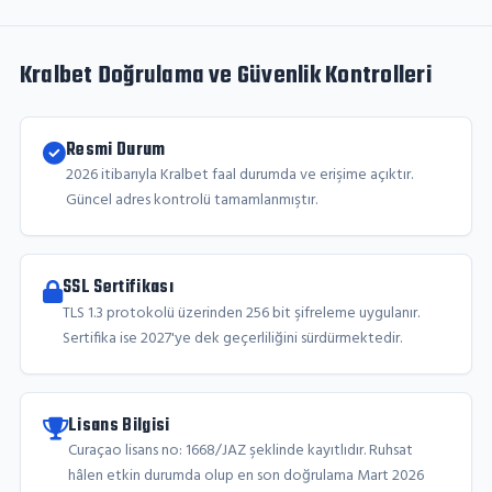
Kralbet Doğrulama ve Güvenlik Kontrolleri
Resmi Durum
2026 itibarıyla Kralbet faal durumda ve erişime açıktır.
Güncel adres kontrolü tamamlanmıştır.
SSL Sertifikası
TLS 1.3 protokolü üzerinden 256 bit şifreleme uygulanır.
Sertifika ise 2027'ye dek geçerliliğini sürdürmektedir.
Lisans Bilgisi
Curaçao lisans no: 1668/JAZ şeklinde kayıtlıdır. Ruhsat
hâlen etkin durumda olup en son doğrulama Mart 2026