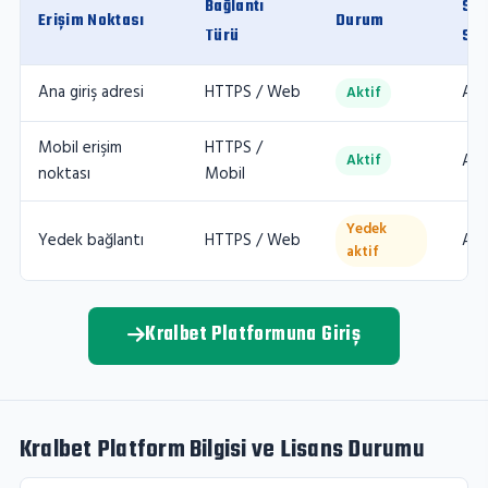
Bağlantı
SSL
Erişim Noktası
Durum
Türü
Sev
Ana giriş adresi
HTTPS / Web
A+ 
Aktif
Mobil erişim
HTTPS /
A (
Aktif
noktası
Mobil
Yedek
Yedek bağlantı
HTTPS / Web
A (
aktif
Kralbet Platformuna Giriş
Kralbet Platform Bilgisi ve Lisans Durumu