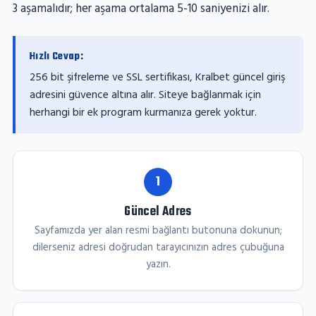
3 aşamalıdır; her aşama ortalama 5-10 saniyenizi alır.
Hızlı Cevap:
256 bit şifreleme ve SSL sertifikası, Kralbet güncel giriş
adresini güvence altına alır. Siteye bağlanmak için
herhangi bir ek program kurmanıza gerek yoktur.
1
Güncel Adres
Sayfamızda yer alan resmi bağlantı butonuna dokunun;
dilerseniz adresi doğrudan tarayıcınızın adres çubuğuna
yazın.