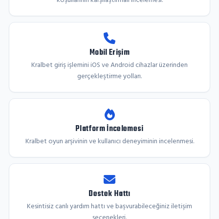
koşullarının karşılaştırmalı incelemesi.
Mobil Erişim
Kralbet giriş işlemini iOS ve Android cihazlar üzerinden
gerçekleştirme yolları.
Platform İncelemesi
Kralbet oyun arşivinin ve kullanıcı deneyiminin incelenmesi.
Destek Hattı
Kesintisiz canlı yardım hattı ve başvurabileceğiniz iletişim
seçenekleri.