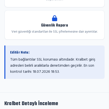
Güvenlik Raporu
Veri güvenliği standartları ile SSL şifrelemesine dair ayrıntılar.
Editör Notu:
Tüm bağlantılar SSL koruması altındadır. Kralbet giriş
adresleri belirli aralıklarla denetimden geçirilir. En son
kontrol tarihi:
18.07.2026 18:53
.
Kralbet Detaylı İnceleme