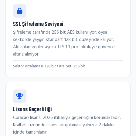
SSL Şifreleme Seviyesi
Şifreleme tarafında 256 bit AES kullanılıyor; oysa
sektörde yaygın standart 128 bit düzeyinde kalıyor.
Aktarılan veriler ayrıca TLS 1.3 protokolüyle güvence
altına alınıyor.
Sektör ortalaması: 128 bit • Kralbet: 256 bit
Lisans Geçerliliği
Curaçao lisansı 2026 itibarıyla geçerliliğini korumaktadır.
Kralbet üzerinde lisans sorgulaması yalnızca 2 dakika
içinde tamamlanır.