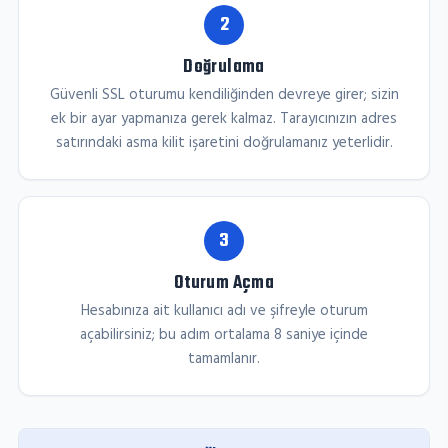
2
Doğrulama
Güvenli SSL oturumu kendiliğinden devreye girer; sizin
ek bir ayar yapmanıza gerek kalmaz. Tarayıcınızın adres
satırındaki asma kilit işaretini doğrulamanız yeterlidir.
3
Oturum Açma
Hesabınıza ait kullanıcı adı ve şifreyle oturum
açabilirsiniz; bu adım ortalama 8 saniye içinde
tamamlanır.