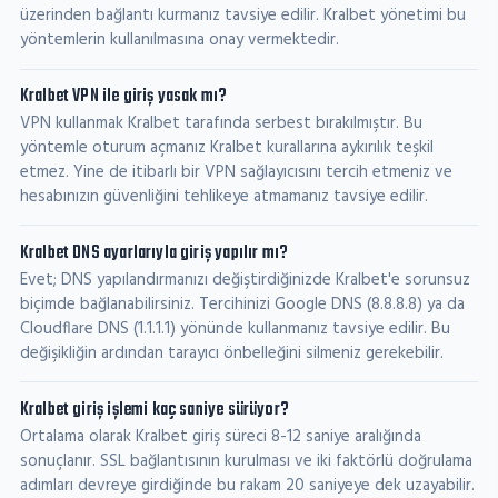
üzerinden bağlantı kurmanız tavsiye edilir. Kralbet yönetimi bu
yöntemlerin kullanılmasına onay vermektedir.
Kralbet VPN ile giriş yasak mı?
VPN kullanmak Kralbet tarafında serbest bırakılmıştır. Bu
yöntemle oturum açmanız Kralbet kurallarına aykırılık teşkil
etmez. Yine de itibarlı bir VPN sağlayıcısını tercih etmeniz ve
hesabınızın güvenliğini tehlikeye atmamanız tavsiye edilir.
Kralbet DNS ayarlarıyla giriş yapılır mı?
Evet; DNS yapılandırmanızı değiştirdiğinizde Kralbet'e sorunsuz
biçimde bağlanabilirsiniz. Tercihinizi Google DNS (8.8.8.8) ya da
Cloudflare DNS (1.1.1.1) yönünde kullanmanız tavsiye edilir. Bu
değişikliğin ardından tarayıcı önbelleğini silmeniz gerekebilir.
Kralbet giriş işlemi kaç saniye sürüyor?
Ortalama olarak Kralbet giriş süreci 8-12 saniye aralığında
sonuçlanır. SSL bağlantısının kurulması ve iki faktörlü doğrulama
adımları devreye girdiğinde bu rakam 20 saniyeye dek uzayabilir.