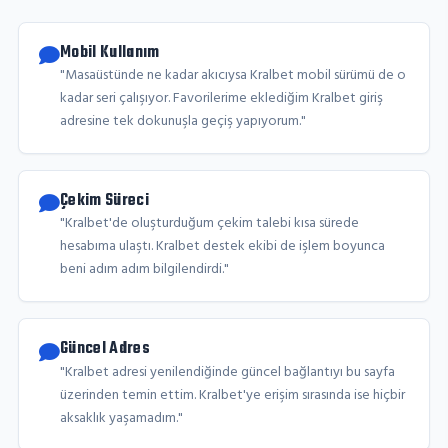
Mobil Kullanım
"Masaüstünde ne kadar akıcıysa Kralbet mobil sürümü de o
kadar seri çalışıyor. Favorilerime eklediğim Kralbet giriş
adresine tek dokunuşla geçiş yapıyorum."
Çekim Süreci
"Kralbet'de oluşturduğum çekim talebi kısa sürede
hesabıma ulaştı. Kralbet destek ekibi de işlem boyunca
beni adım adım bilgilendirdi."
Güncel Adres
"Kralbet adresi yenilendiğinde güncel bağlantıyı bu sayfa
üzerinden temin ettim. Kralbet'ye erişim sırasında ise hiçbir
aksaklık yaşamadım."