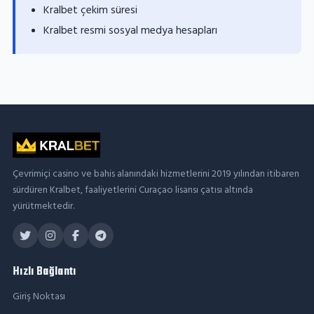
Kralbet çekim süresi
Kralbet resmi sosyal medya hesapları
Çevrimiçi casino ve bahis alanındaki hizmetlerini 2019 yılından itibaren
sürdüren Kralbet, faaliyetlerini Curaçao lisansı çatısı altında
yürütmektedir.
Hızlı Bağlantı
Giriş Noktası