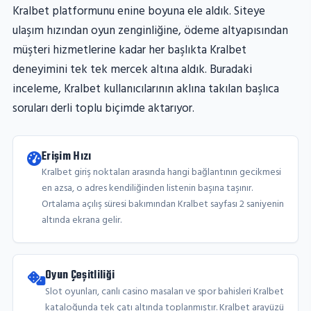
Kralbet platformunu enine boyuna ele aldık. Siteye
ulaşım hızından oyun zenginliğine, ödeme altyapısından
müşteri hizmetlerine kadar her başlıkta Kralbet
deneyimini tek tek mercek altına aldık. Buradaki
inceleme, Kralbet kullanıcılarının aklına takılan başlıca
soruları derli toplu biçimde aktarıyor.
Erişim Hızı
Kralbet giriş noktaları arasında hangi bağlantının gecikmesi
en azsa, o adres kendiliğinden listenin başına taşınır.
Ortalama açılış süresi bakımından Kralbet sayfası 2 saniyenin
altında ekrana gelir.
Oyun Çeşitliliği
Slot oyunları, canlı casino masaları ve spor bahisleri Kralbet
kataloğunda tek çatı altında toplanmıştır. Kralbet arayüzü