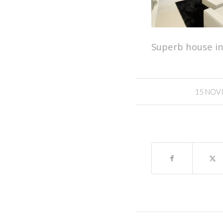
Superb house in
15 NOV