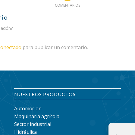
COMENTARIOS
rio
sación?
conectado
para publicar un comentario.
NUESTROS PRODUCTOS
Automoción
Maquinaria agrícola
Sector industrial
Hidráulica