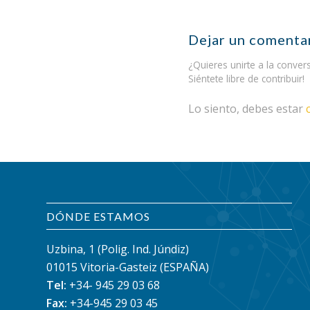
Dejar un comenta
¿Quieres unirte a la conver
Siéntete libre de contribuir!
Lo siento, debes estar
DÓNDE ESTAMOS
Uzbina, 1 (Polig. Ind. Júndiz)
01015 Vitoria-Gasteiz (ESPAÑA)
Tel:
+34- 945 29 03 68
Fax:
+34-945 29 03 45