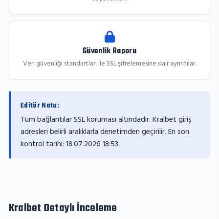
Güvenlik Raporu
Veri güvenliği standartları ile SSL şifrelemesine dair ayrıntılar.
Editör Notu:
Tüm bağlantılar SSL koruması altındadır. Kralbet giriş
adresleri belirli aralıklarla denetimden geçirilir. En son
kontrol tarihi:
18.07.2026 18:53
.
Kralbet Detaylı İnceleme