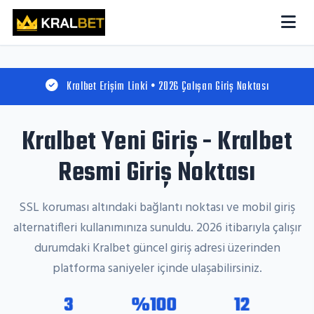
Kralbet Erişim Linki • 2026 Çalışan Giriş Noktası
Kralbet Yeni Giriş - Kralbet
Resmi Giriş Noktası
SSL koruması altındaki bağlantı noktası ve mobil giriş
alternatifleri kullanımınıza sunuldu. 2026 itibarıyla çalışır
durumdaki Kralbet güncel giriş adresi üzerinden
platforma saniyeler içinde ulaşabilirsiniz.
3
%100
12