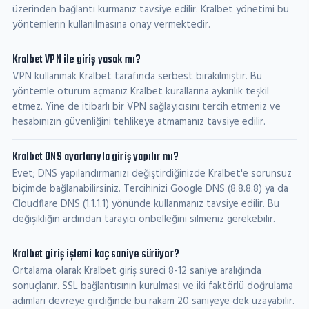
üzerinden bağlantı kurmanız tavsiye edilir. Kralbet yönetimi bu
yöntemlerin kullanılmasına onay vermektedir.
Kralbet VPN ile giriş yasak mı?
VPN kullanmak Kralbet tarafında serbest bırakılmıştır. Bu
yöntemle oturum açmanız Kralbet kurallarına aykırılık teşkil
etmez. Yine de itibarlı bir VPN sağlayıcısını tercih etmeniz ve
hesabınızın güvenliğini tehlikeye atmamanız tavsiye edilir.
Kralbet DNS ayarlarıyla giriş yapılır mı?
Evet; DNS yapılandırmanızı değiştirdiğinizde Kralbet'e sorunsuz
biçimde bağlanabilirsiniz. Tercihinizi Google DNS (8.8.8.8) ya da
Cloudflare DNS (1.1.1.1) yönünde kullanmanız tavsiye edilir. Bu
değişikliğin ardından tarayıcı önbelleğini silmeniz gerekebilir.
Kralbet giriş işlemi kaç saniye sürüyor?
Ortalama olarak Kralbet giriş süreci 8-12 saniye aralığında
sonuçlanır. SSL bağlantısının kurulması ve iki faktörlü doğrulama
adımları devreye girdiğinde bu rakam 20 saniyeye dek uzayabilir.