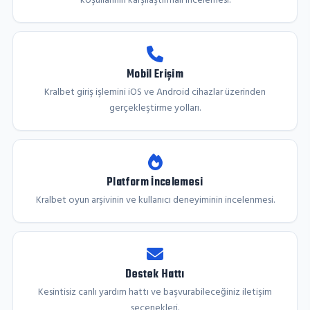
koşullarının karşılaştırmalı incelemesi.
Mobil Erişim
Kralbet giriş işlemini iOS ve Android cihazlar üzerinden
gerçekleştirme yolları.
Platform İncelemesi
Kralbet oyun arşivinin ve kullanıcı deneyiminin incelenmesi.
Destek Hattı
Kesintisiz canlı yardım hattı ve başvurabileceğiniz iletişim
seçenekleri.