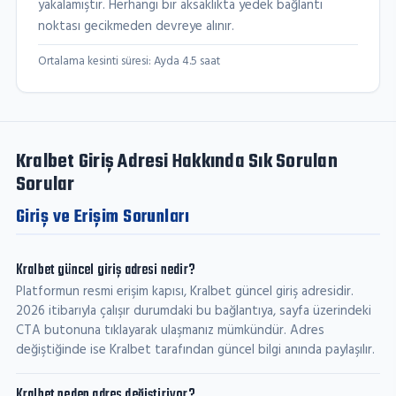
yakalamıştır. Herhangi bir aksaklıkta yedek bağlantı
noktası gecikmeden devreye alınır.
Ortalama kesinti süresi: Ayda 4.5 saat
Kralbet Giriş Adresi Hakkında Sık Sorulan
Sorular
Giriş ve Erişim Sorunları
Kralbet güncel giriş adresi nedir?
Platformun resmi erişim kapısı, Kralbet güncel giriş adresidir.
2026 itibarıyla çalışır durumdaki bu bağlantıya, sayfa üzerindeki
CTA butonuna tıklayarak ulaşmanız mümkündür. Adres
değiştiğinde ise Kralbet tarafından güncel bilgi anında paylaşılır.
Kralbet neden adres değiştiriyor?