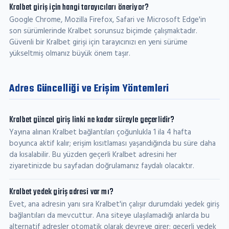
Kralbet giriş için hangi tarayıcıları öneriyor?
Google Chrome, Mozilla Firefox, Safari ve Microsoft Edge'in
son sürümlerinde Kralbet sorunsuz biçimde çalışmaktadır.
Güvenli bir Kralbet girişi için tarayıcınızı en yeni sürüme
yükseltmiş olmanız büyük önem taşır.
Adres Güncelliği ve Erişim Yöntemleri
Kralbet güncel giriş linki ne kadar süreyle geçerlidir?
Yayına alınan Kralbet bağlantıları çoğunlukla 1 ila 4 hafta
boyunca aktif kalır; erişim kısıtlaması yaşandığında bu süre daha
da kısalabilir. Bu yüzden geçerli Kralbet adresini her
ziyaretinizde bu sayfadan doğrulamanız faydalı olacaktır.
Kralbet yedek giriş adresi var mı?
Evet, ana adresin yanı sıra Kralbet'in çalışır durumdaki yedek giriş
bağlantıları da mevcuttur. Ana siteye ulaşılamadığı anlarda bu
alternatif adresler otomatik olarak devreye girer; geçerli yedek