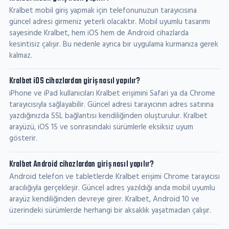
Kralbet mobil giriş yapmak için telefonunuzun tarayıcısına
güncel adresi girmeniz yeterli olacaktır. Mobil uyumlu tasarımı
sayesinde Kralbet, hem iOS hem de Android cihazlarda
kesintisiz çalışır. Bu nedenle ayrıca bir uygulama kurmanıza gerek
kalmaz.
Kralbet iOS cihazlardan giriş nasıl yapılır?
iPhone ve iPad kullanıcıları Kralbet erişimini Safari ya da Chrome
tarayıcısıyla sağlayabilir. Güncel adresi tarayıcının adres satırına
yazdığınızda SSL bağlantısı kendiliğinden oluşturulur. Kralbet
arayüzü, iOS 15 ve sonrasındaki sürümlerle eksiksiz uyum
gösterir.
Kralbet Android cihazlardan giriş nasıl yapılır?
Android telefon ve tabletlerde Kralbet erişimi Chrome tarayıcısı
aracılığıyla gerçekleşir. Güncel adres yazıldığı anda mobil uyumlu
arayüz kendiliğinden devreye girer. Kralbet, Android 10 ve
üzerindeki sürümlerde herhangi bir aksaklık yaşatmadan çalışır.