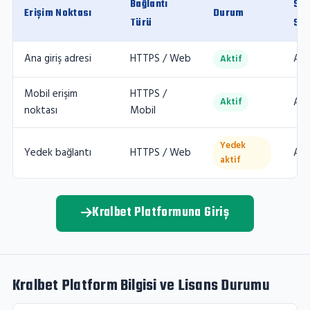
Bağlantı
SSL
Erişim Noktası
Durum
Türü
Sev
Ana giriş adresi
HTTPS / Web
A+ 
Aktif
Mobil erişim
HTTPS /
A (
Aktif
noktası
Mobil
Yedek
Yedek bağlantı
HTTPS / Web
A (
aktif
Kralbet Platformuna Giriş
Kralbet Platform Bilgisi ve Lisans Durumu