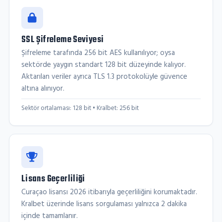
SSL Şifreleme Seviyesi
Şifreleme tarafında 256 bit AES kullanılıyor; oysa
sektörde yaygın standart 128 bit düzeyinde kalıyor.
Aktarılan veriler ayrıca TLS 1.3 protokolüyle güvence
altına alınıyor.
Sektör ortalaması: 128 bit • Kralbet: 256 bit
Lisans Geçerliliği
Curaçao lisansı 2026 itibarıyla geçerliliğini korumaktadır.
Kralbet üzerinde lisans sorgulaması yalnızca 2 dakika
içinde tamamlanır.