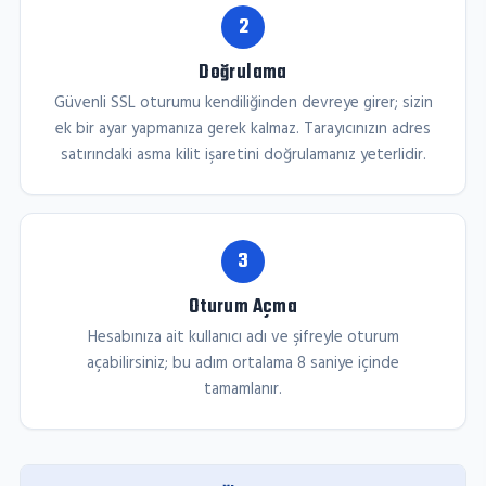
2
Doğrulama
Güvenli SSL oturumu kendiliğinden devreye girer; sizin
ek bir ayar yapmanıza gerek kalmaz. Tarayıcınızın adres
satırındaki asma kilit işaretini doğrulamanız yeterlidir.
3
Oturum Açma
Hesabınıza ait kullanıcı adı ve şifreyle oturum
açabilirsiniz; bu adım ortalama 8 saniye içinde
tamamlanır.