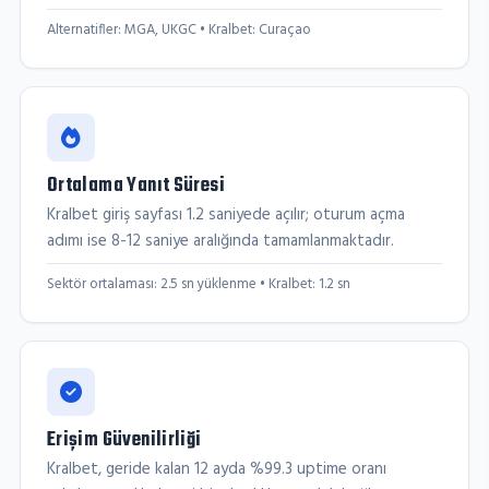
Alternatifler: MGA, UKGC • Kralbet: Curaçao
Ortalama Yanıt Süresi
Kralbet giriş sayfası 1.2 saniyede açılır; oturum açma
adımı ise 8-12 saniye aralığında tamamlanmaktadır.
Sektör ortalaması: 2.5 sn yüklenme • Kralbet: 1.2 sn
Erişim Güvenilirliği
Kralbet, geride kalan 12 ayda %99.3 uptime oranı