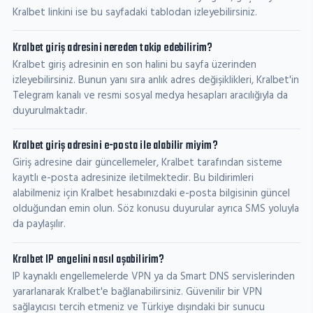
Kralbet linkini ise bu sayfadaki tablodan izleyebilirsiniz.
Kralbet giriş adresini nereden takip edebilirim?
Kralbet giriş adresinin en son halini bu sayfa üzerinden
izleyebilirsiniz. Bunun yanı sıra anlık adres değişiklikleri, Kralbet'in
Telegram kanalı ve resmi sosyal medya hesapları aracılığıyla da
duyurulmaktadır.
Kralbet giriş adresini e-posta ile alabilir miyim?
Giriş adresine dair güncellemeler, Kralbet tarafından sisteme
kayıtlı e-posta adresinize iletilmektedir. Bu bildirimleri
alabilmeniz için Kralbet hesabınızdaki e-posta bilgisinin güncel
olduğundan emin olun. Söz konusu duyurular ayrıca SMS yoluyla
da paylaşılır.
Kralbet IP engelini nasıl aşabilirim?
IP kaynaklı engellemelerde VPN ya da Smart DNS servislerinden
yararlanarak Kralbet'e bağlanabilirsiniz. Güvenilir bir VPN
sağlayıcısı tercih etmeniz ve Türkiye dışındaki bir sunucu