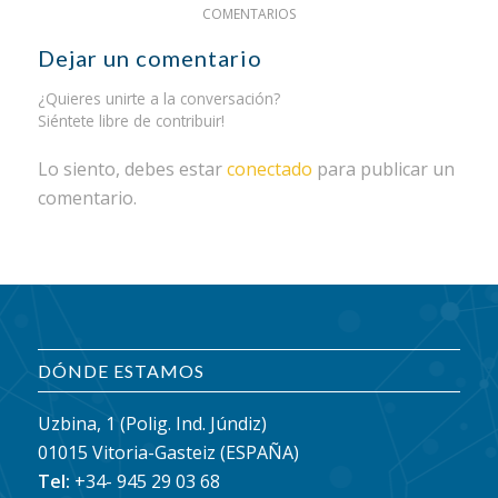
COMENTARIOS
Dejar un comentario
¿Quieres unirte a la conversación?
Siéntete libre de contribuir!
Lo siento, debes estar
conectado
para publicar un
comentario.
DÓNDE ESTAMOS
Uzbina, 1 (Polig. Ind. Júndiz)
01015 Vitoria-Gasteiz (ESPAÑA)
Tel:
+34- 945 29 03 68