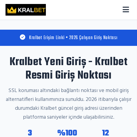
Kralbet Erişim Linki • 2026 Çalışan Giriş Noktası
Kralbet Yeni Giriş - Kralbet
Resmi Giriş Noktası
SSL koruması altındaki bağlantı noktası ve mobil giriş
alternatifleri kullanımınıza sunuldu. 2026 itibarıyla çalışır
durumdaki Kralbet güncel giriş adresi üzerinden
platforma saniyeler içinde ulaşabilirsiniz.
3
%100
12