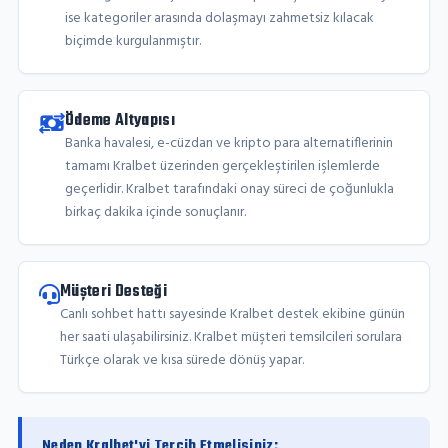
ise kategoriler arasında dolaşmayı zahmetsiz kılacak
biçimde kurgulanmıştır.
Ödeme Altyapısı
Banka havalesi, e-cüzdan ve kripto para alternatiflerinin
tamamı Kralbet üzerinden gerçekleştirilen işlemlerde
geçerlidir. Kralbet tarafındaki onay süreci de çoğunlukla
birkaç dakika içinde sonuçlanır.
Müşteri Desteği
Canlı sohbet hattı sayesinde Kralbet destek ekibine günün
her saati ulaşabilirsiniz. Kralbet müşteri temsilcileri sorulara
Türkçe olarak ve kısa sürede dönüş yapar.
Neden Kralbet'yi Tercih Etmelisiniz: