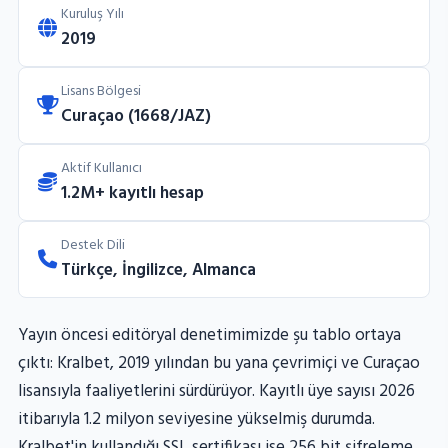
Kuruluş Yılı
2019
Lisans Bölgesi
Curaçao (1668/JAZ)
Aktif Kullanıcı
1.2M+ kayıtlı hesap
Destek Dili
Türkçe, İngilizce, Almanca
Yayın öncesi editöryal denetimimizde şu tablo ortaya
çıktı: Kralbet, 2019 yılından bu yana çevrimiçi ve Curaçao
lisansıyla faaliyetlerini sürdürüyor. Kayıtlı üye sayısı 2026
itibarıyla 1.2 milyon seviyesine yükselmiş durumda.
Kralbet'in kullandığı SSL sertifikası ise 256 bit şifreleme