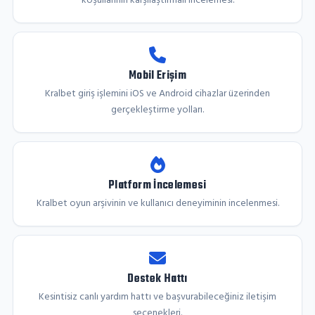
koşullarının karşılaştırmalı incelemesi.
Mobil Erişim
Kralbet giriş işlemini iOS ve Android cihazlar üzerinden
gerçekleştirme yolları.
Platform İncelemesi
Kralbet oyun arşivinin ve kullanıcı deneyiminin incelenmesi.
Destek Hattı
Kesintisiz canlı yardım hattı ve başvurabileceğiniz iletişim
seçenekleri.