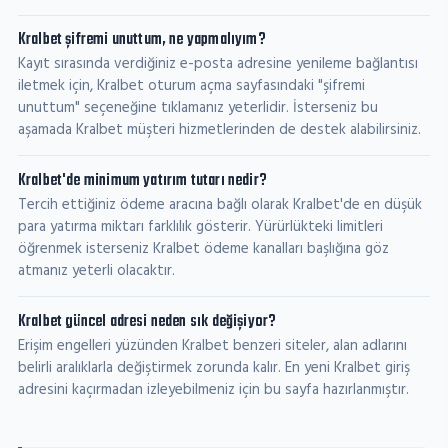
Kralbet şifremi unuttum, ne yapmalıyım?
Kayıt sırasında verdiğiniz e-posta adresine yenileme bağlantısı
iletmek için, Kralbet oturum açma sayfasındaki "şifremi
unuttum" seçeneğine tıklamanız yeterlidir. İsterseniz bu
aşamada Kralbet müşteri hizmetlerinden de destek alabilirsiniz.
Kralbet'de minimum yatırım tutarı nedir?
Tercih ettiğiniz ödeme aracına bağlı olarak Kralbet'de en düşük
para yatırma miktarı farklılık gösterir. Yürürlükteki limitleri
öğrenmek isterseniz Kralbet ödeme kanalları başlığına göz
atmanız yeterli olacaktır.
Kralbet güncel adresi neden sık değişiyor?
Erişim engelleri yüzünden Kralbet benzeri siteler, alan adlarını
belirli aralıklarla değiştirmek zorunda kalır. En yeni Kralbet giriş
adresini kaçırmadan izleyebilmeniz için bu sayfa hazırlanmıştır.