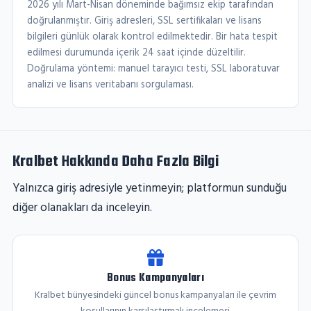
2026 yılı Mart-Nisan döneminde bağımsız ekip tarafından
doğrulanmıştır. Giriş adresleri, SSL sertifikaları ve lisans
bilgileri günlük olarak kontrol edilmektedir. Bir hata tespit
edilmesi durumunda içerik 24 saat içinde düzeltilir.
Doğrulama yöntemi: manuel tarayıcı testi, SSL laboratuvar
analizi ve lisans veritabanı sorgulaması.
Kralbet Hakkında Daha Fazla Bilgi
Yalnızca giriş adresiyle yetinmeyin; platformun sunduğu
diğer olanakları da inceleyin.
Bonus Kampanyaları
Kralbet bünyesindeki güncel bonus kampanyaları ile çevrim