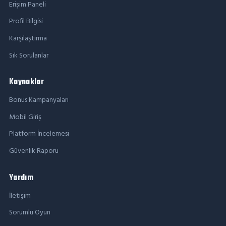
Erişim Paneli
Profil Bilgisi
Karşılaştırma
Sık Sorulanlar
Kaynaklar
Bonus Kampanyaları
Mobil Giriş
Platform İncelemesi
Güvenlik Raporu
Yardım
İletişim
Sorumlu Oyun