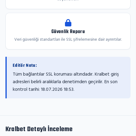
Güvenlik Raporu
Veri güvenliği standartları ile SSL şifrelemesine dair ayrıntılar.
Editör Notu:
Tüm bağlantılar SSL koruması altındadır. Kralbet giriş
adresleri belirli aralıklarla denetimden geçirilir. En son
kontrol tarihi:
18.07.2026 18:53
.
Kralbet Detaylı İnceleme