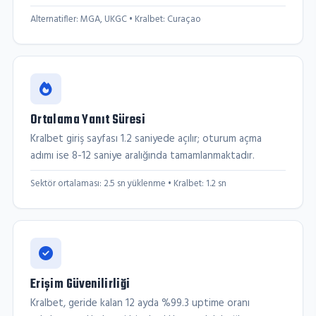
Alternatifler: MGA, UKGC • Kralbet: Curaçao
Ortalama Yanıt Süresi
Kralbet giriş sayfası 1.2 saniyede açılır; oturum açma
adımı ise 8-12 saniye aralığında tamamlanmaktadır.
Sektör ortalaması: 2.5 sn yüklenme • Kralbet: 1.2 sn
Erişim Güvenilirliği
Kralbet, geride kalan 12 ayda %99.3 uptime oranı