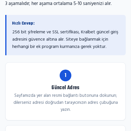
3 aşamalıdır; her aşama ortalama 5-10 saniyenizi alır.
Hızlı Cevap:
256 bit şifreleme ve SSL sertifikası, Kralbet güncel giriş
adresini güvence altına alır. Siteye bağlanmak için
herhangi bir ek program kurmanıza gerek yoktur.
1
Güncel Adres
Sayfamızda yer alan resmi bağlantı butonuna dokunun;
dilerseniz adresi doğrudan tarayıcınızın adres çubuğuna
yazın.