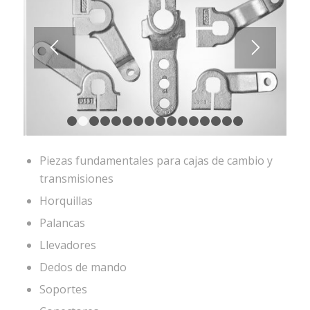
1
2
3
4
5
6
7
8
9
10
11
12
13
14
15
Piezas fundamentales para cajas de cambio y
transmisiones
Horquillas
Palancas
Llevadores
Dedos de mando
Soportes