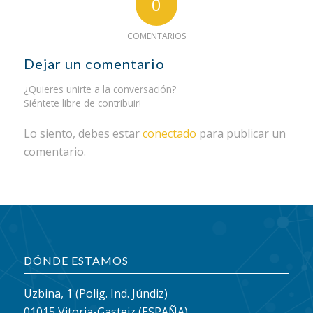
0
COMENTARIOS
Dejar un comentario
¿Quieres unirte a la conversación?
Siéntete libre de contribuir!
Lo siento, debes estar
conectado
para publicar un
comentario.
DÓNDE ESTAMOS
Uzbina, 1 (Polig. Ind. Júndiz)
01015 Vitoria-Gasteiz (ESPAÑA)