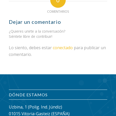
COMENTARIOS
Dejar un comentario
¿Quieres unirte a la conversación?
Siéntete libre de contribuir!
Lo siento, debes estar
conectado
para publicar un
comentario.
DÓNDE ESTAMOS
Uzbina, 1 (Polig. Ind. Júndiz)
01015 Vitoria-Gasteiz (ESPAÑA)