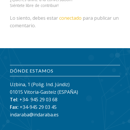
Siéntete libre de contribuir!
Lo siento, debes estar
conectado
para publicar un
comentario.
DÓNDE ESTAMOS
Uzbina, 1 (Polig. Ind. Júndiz)
01015 Vitoria-Gasteiz (ESPAÑA)
Tel:
+34- 945 29 03 68
Fax:
+34-945 29 03 45
indaraba@indaraba.es