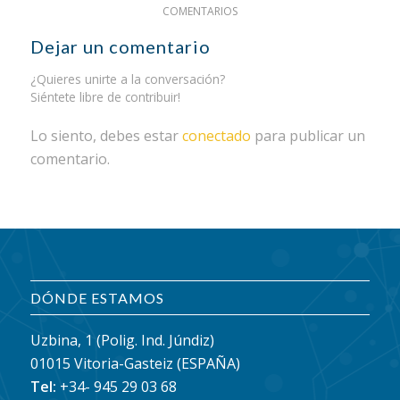
COMENTARIOS
Dejar un comentario
¿Quieres unirte a la conversación?
Siéntete libre de contribuir!
Lo siento, debes estar
conectado
para publicar un
comentario.
DÓNDE ESTAMOS
Uzbina, 1 (Polig. Ind. Júndiz)
01015 Vitoria-Gasteiz (ESPAÑA)
Tel:
+34- 945 29 03 68