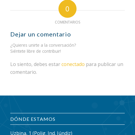
0
COMENTARIOS
Dejar un comentario
¿Quieres unirte a la conversación?
Siéntete libre de contribuir!
Lo siento, debes estar
conectado
para publicar un
comentario.
DÓNDE ESTAMOS
Uzbina, 1 (Polig. Ind. Júndiz)